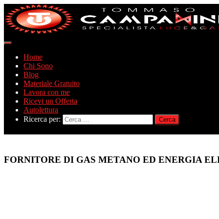
Navigazione
toggle
Home
Chi Sono
Blog
Materiale Gratuito
Lavora con me
Ricevi un Offerta
Autolettura
Ricerca per:
MIGLIOR
FORNITORE DI GAS METANO ED ENERGIA EL