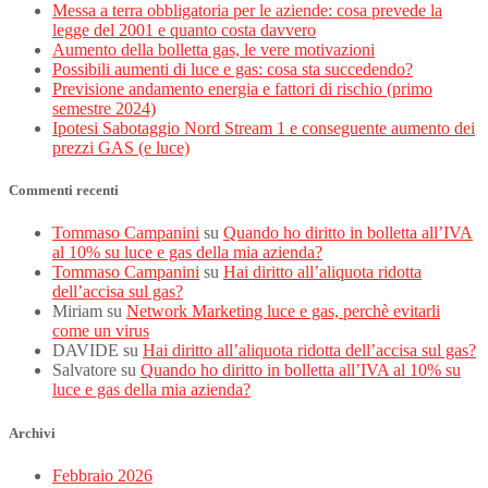
Messa a terra obbligatoria per le aziende: cosa prevede la
legge del 2001 e quanto costa davvero
Aumento della bolletta gas, le vere motivazioni
Possibili aumenti di luce e gas: cosa sta succedendo?
Previsione andamento energia e fattori di rischio (primo
semestre 2024)
Ipotesi Sabotaggio Nord Stream 1 e conseguente aumento dei
prezzi GAS (e luce)
Commenti recenti
Tommaso Campanini
su
Quando ho diritto in bolletta all’IVA
al 10% su luce e gas della mia azienda?
Tommaso Campanini
su
Hai diritto all’aliquota ridotta
dell’accisa sul gas?
Miriam
su
Network Marketing luce e gas, perchè evitarli
come un virus
DAVIDE
su
Hai diritto all’aliquota ridotta dell’accisa sul gas?
Salvatore
su
Quando ho diritto in bolletta all’IVA al 10% su
luce e gas della mia azienda?
Archivi
Febbraio 2026