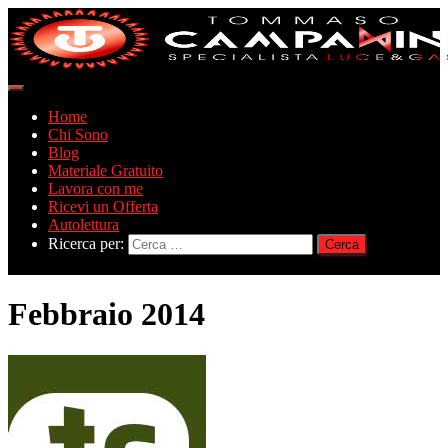
Navigazione
toggle
Home
Chi Sono
Blog
Materiale Gratuito
Lavora con me
Ricevi un Offerta
Autolettura
Ricerca per:
Febbraio 2014