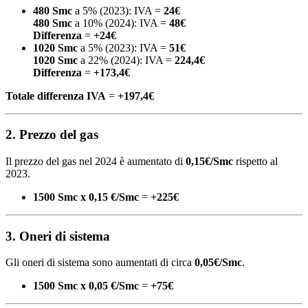
480 Smc
a 5% (2023): IVA =
24€
480 Smc
a 10% (2024): IVA =
48€
Differenza
=
+24€
1020 Smc
a 5% (2023): IVA =
51€
1020 Smc
a 22% (2024): IVA =
224,4€
Differenza
=
+173,4€
Totale differenza IVA
=
+197,4€
2. Prezzo del gas
Il prezzo del gas nel 2024 è aumentato di
0,15€/Smc
rispetto al
2023.
1500 Smc x 0,15 €/Smc
=
+225€
3. Oneri di sistema
Gli oneri di sistema sono aumentati di circa
0,05€/Smc
.
1500 Smc x 0,05 €/Smc
=
+75€