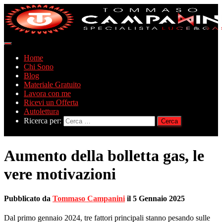
Navigazione
toggle
Home
Chi Sono
Blog
Materiale Gratuito
Lavora con me
Ricevi un Offerta
Autolettura
Ricerca per:
Aumento della bolletta gas, le
vere motivazioni
Pubblicato da
Tommaso Campanini
il
5 Gennaio 2025
Dal primo gennaio 2024, tre fattori principali stanno pesando sulle