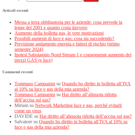
Articoli recenti
Messa a terra obbligatoria per le aziende: cosa prevede la
legge del 2001 e quanto costa davvero
Aumento della bolletta gas, le vere motivazioni
Possibili aumenti di luce e gas: cosa sta succedendo?
Previsione andamento energia e fattori di rischio (primo
semestre 2024)
Ipotesi Sabotaggio Nord Stream 1 e conseguente aumento dei
prezzi GAS (e luce)
Commenti recenti
Tommaso Campanini
su
Quando ho diritto in bolletta all’IVA
al 10% su luce e gas della mia azienda?
Tommaso Campanini
su
Hai diritto all’aliquota ridotta
dell’accisa sul gas?
Miriam
su
Network Marketing luce e gas, perchè evitarli
come un virus
DAVIDE
su
Hai diritto all’aliquota ridotta dell’accisa sul gas?
Salvatore
su
Quando ho diritto in bolletta all’IVA al 10% su
luce e gas della mia azienda?