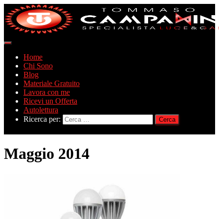
Navigazione
toggle
Home
Chi Sono
Blog
Materiale Gratuito
Lavora con me
Ricevi un Offerta
Autolettura
Ricerca per:
Maggio 2014