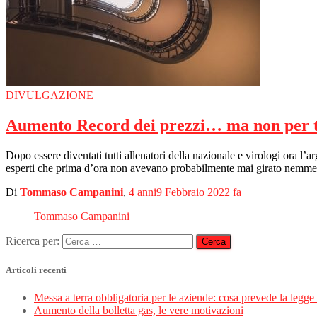
DIVULGAZIONE
Aumento Record dei prezzi… ma non per t
Dopo essere diventati tutti allenatori della nazionale e virologi ora l
esperti che prima d’ora non avevano probabilmente mai girato nemmen
Di
Tommaso Campanini
,
4 anni
9 Febbraio 2022
fa
Tommaso Campanini
Ricerca per:
Articoli recenti
Messa a terra obbligatoria per le aziende: cosa prevede la legg
Aumento della bolletta gas, le vere motivazioni