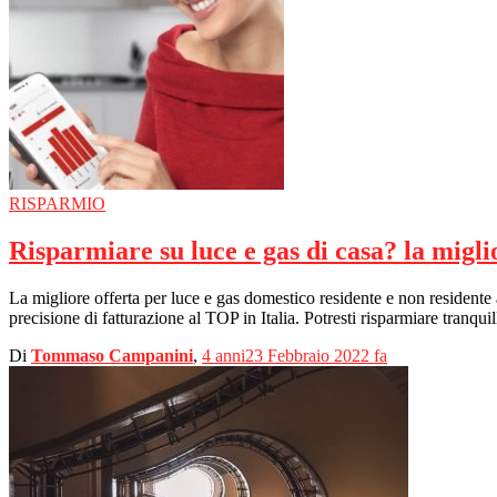
RISPARMIO
Risparmiare su luce e gas di casa? la miglio
La migliore offerta per luce e gas domestico residente e non residen
precisione di fatturazione al TOP in Italia. Potresti risparmiare tranqu
Di
Tommaso Campanini
,
4 anni
23 Febbraio 2022
fa