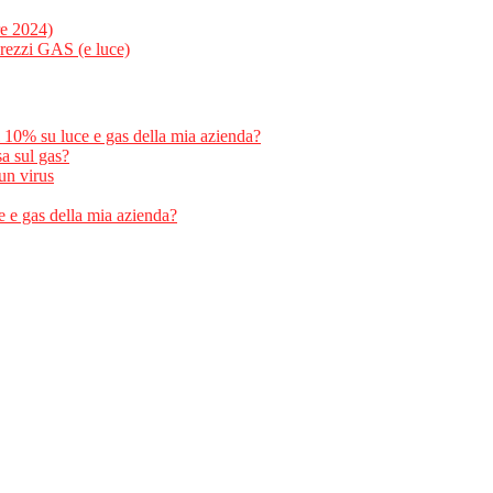
re 2024)
rezzi GAS (e luce)
al 10% su luce e gas della mia azienda?
sa sul gas?
un virus
e e gas della mia azienda?