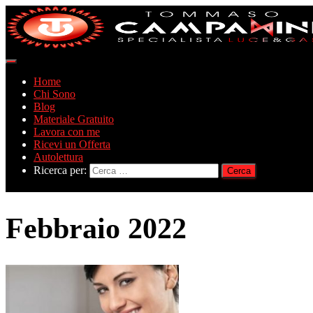
Navigazione
toggle
Home
Chi Sono
Blog
Materiale Gratuito
Lavora con me
Ricevi un Offerta
Autolettura
Ricerca per:
Febbraio 2022