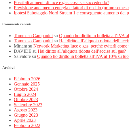
Possibili aumenti di luce e gas: cosa sta succedendo?
Previsione andamento energia e fattori di rischio (primo semest
Ipotesi Sabotaggio Nord Stream 1 e conseguente aumento dei p
Commenti recenti
Tommaso Campanini
su
Quando ho diritto in bolletta all’IVA 
Tommaso Campanini
su
Hai diritto all’aliquota ridotta dell’acci
Miriam
su
Network Marketing luce e gas, perchè evitarli come 
DAVIDE
su
Hai diritto all’aliquota ridotta dell’accisa sul gas?
Salvatore
su
Quando ho diritto in bolletta all’IVA al 10% su luc
Archivi
Febbraio 2026
Gennaio 2025
Ottobre 2024
Luglio 2024
Ottobre 2023
Settembre 2023
Agosto 2023
Giugno 2023
Aprile 2023
Febbraio 2022