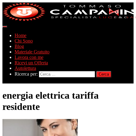
Navigazione
toggle
Home
Chi Sono
Blog
Materiale Gratuito
Lavora con me
Ricevi un Offerta
Autolettura
Ricerca per:
energia elettrica tariffa
residente