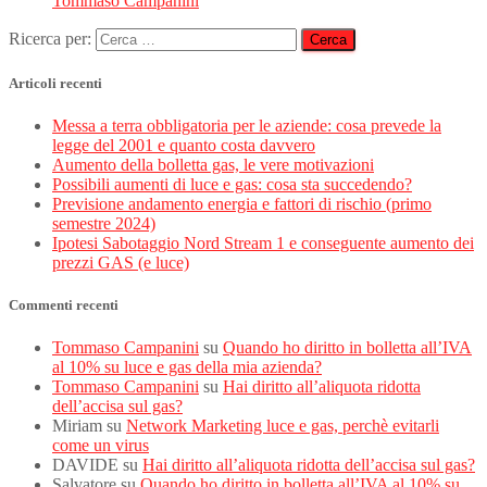
Tommaso Campanini
Ricerca per:
Articoli recenti
Messa a terra obbligatoria per le aziende: cosa prevede la
legge del 2001 e quanto costa davvero
Aumento della bolletta gas, le vere motivazioni
Possibili aumenti di luce e gas: cosa sta succedendo?
Previsione andamento energia e fattori di rischio (primo
semestre 2024)
Ipotesi Sabotaggio Nord Stream 1 e conseguente aumento dei
prezzi GAS (e luce)
Commenti recenti
Tommaso Campanini
su
Quando ho diritto in bolletta all’IVA
al 10% su luce e gas della mia azienda?
Tommaso Campanini
su
Hai diritto all’aliquota ridotta
dell’accisa sul gas?
Miriam
su
Network Marketing luce e gas, perchè evitarli
come un virus
DAVIDE
su
Hai diritto all’aliquota ridotta dell’accisa sul gas?
Salvatore
su
Quando ho diritto in bolletta all’IVA al 10% su