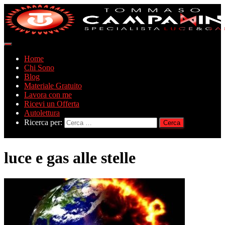
Navigazione
toggle
Home
Chi Sono
Blog
Materiale Gratuito
Lavora con me
Ricevi un Offerta
Autolettura
Ricerca per:
luce e gas alle stelle