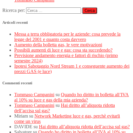
Ricerca per:
Articoli recenti
Messa a terra obbligatoria per le aziende: cosa prevede la
legge del 2001 e quanto costa davvero
Aumento della bolletta gas, le vere motivazioni
Possibili aumenti di luce e gas: cosa sta succedendo?
Previsione andamento energia e fattori di rischio (primo
semestre 2024)
Ipotesi Sabotaggio Nord Stream 1 e conseguente aumento dei
prezzi GAS (e luce)
Commenti recenti
Tommaso Campanini
su
Quando ho diritto in bolletta all’IVA
al 10% su luce e gas della mia azienda?
Tommaso Campanini
su
Hai diritto all’aliquota ridotta
dell’accisa sul gas?
Miriam
su
Network Marketing luce e gas, perchè evitarli
come un virus
DAVIDE
su
Hai diritto all’aliquota ridotta dell’accisa sul gas?
Salvatore
su
Quando ho diritto in bolletta all’IVA al 10% su