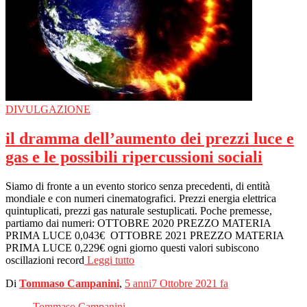
DIVULGAZIONE
il dramma dell’aumento dei prezzi luce e
gas e le possibili ripercussioni sociali
Siamo di fronte a un evento storico senza precedenti, di entità
mondiale e con numeri cinematografici. Prezzi energia elettrica
quintuplicati, prezzi gas naturale sestuplicati. Poche premesse,
partiamo dai numeri: OTTOBRE 2020 PREZZO MATERIA
PRIMA LUCE 0,043€ OTTOBRE 2021 PREZZO MATERIA
PRIMA LUCE 0,229€ ogni giorno questi valori subiscono
oscillazioni record
Leggi tutto
Di
Tommaso Campanini
,
5 anni
7 Ottobre 2021
fa
Tommaso Campanini