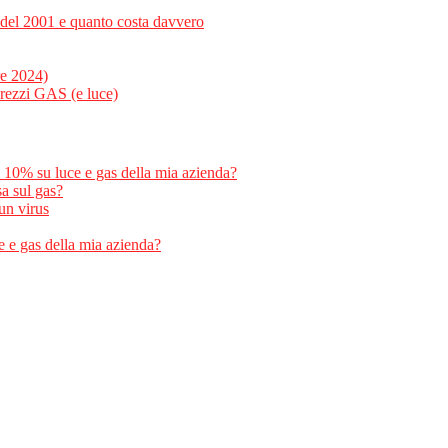
e del 2001 e quanto costa davvero
re 2024)
rezzi GAS (e luce)
al 10% su luce e gas della mia azienda?
sa sul gas?
un virus
e e gas della mia azienda?