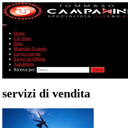
Navigazione
toggle
Home
Chi Sono
Blog
Materiale Gratuito
Lavora con me
Ricevi un Offerta
Autolettura
Ricerca per:
servizi di vendita