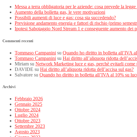
Messa a terra obbligatoria per le aziende: cosa prevede la legg
Aumento della bolletta gas, le vere motivazioni
Possibili aumenti di luce e gas: cosa sta succedendo?
Previsione andamento energia e fattori di rischio (primo semest
Ipotesi Sabotaggio Nord Stream 1 e conseguente aumento dei p
Commenti recenti
Tommaso Campanini
su
Quando ho diritto in bolletta all’IVA 
Tommaso Campanini
su
Hai diritto all’aliquota ridotta dell’acci
Miriam
su
Network Marketing luce e gas, perchè evitarli come 
DAVIDE
su
Hai diritto all’aliquota ridotta dell’accisa sul gas?
Salvatore
su
Quando ho diritto in bolletta all’IVA al 10% su luc
Archivi
Febbraio 2026
Gennaio 2025
Ottobre 2024
Luglio 2024
Ottobre 2023
Settembre 2023
Agosto 2023