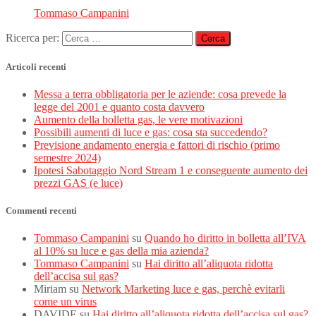
Tommaso Campanini
Ricerca per:
Articoli recenti
Messa a terra obbligatoria per le aziende: cosa prevede la
legge del 2001 e quanto costa davvero
Aumento della bolletta gas, le vere motivazioni
Possibili aumenti di luce e gas: cosa sta succedendo?
Previsione andamento energia e fattori di rischio (primo
semestre 2024)
Ipotesi Sabotaggio Nord Stream 1 e conseguente aumento dei
prezzi GAS (e luce)
Commenti recenti
Tommaso Campanini
su
Quando ho diritto in bolletta all’IVA
al 10% su luce e gas della mia azienda?
Tommaso Campanini
su
Hai diritto all’aliquota ridotta
dell’accisa sul gas?
Miriam
su
Network Marketing luce e gas, perchè evitarli
come un virus
DAVIDE
su
Hai diritto all’aliquota ridotta dell’accisa sul gas?