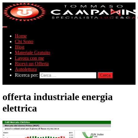
Navigazione
toggle
Home
Chi Sono
Blog
Materiale Gratuito
Lavora con me
Ricevi un Offerta
Autolettura
Ricerca per:
offerta industriale energia
elettrica