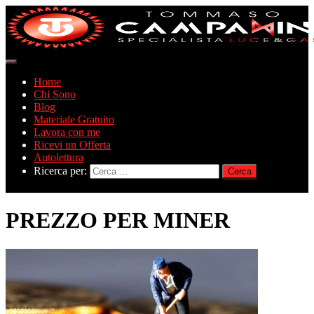
Navigazione
toggle
Home
Chi Sono
Blog
Materiale Gratuito
Lavora con me
Ricevi un Offerta
Autolettura
Ricerca per:
PREZZO PER MINER