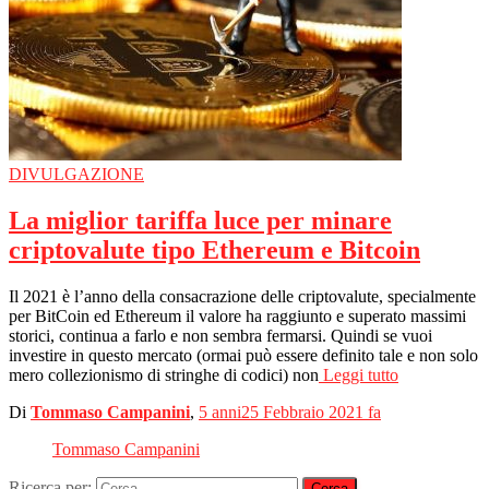
DIVULGAZIONE
La miglior tariffa luce per minare
criptovalute tipo Ethereum e Bitcoin
Il 2021 è l’anno della consacrazione delle criptovalute, specialmente
per BitCoin ed Ethereum il valore ha raggiunto e superato massimi
storici, continua a farlo e non sembra fermarsi. Quindi se vuoi
investire in questo mercato (ormai può essere definito tale e non solo
mero collezionismo di stringhe di codici) non
Leggi tutto
Di
Tommaso Campanini
,
5 anni
25 Febbraio 2021
fa
Tommaso Campanini
Ricerca per: