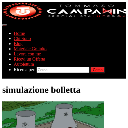
Navigazione
toggle
Home
Chi Sono
Blog
Materiale Gratuito
Lavora con me
Ricevi un Offerta
Autolettura
Ricerca per:
simulazione bolletta