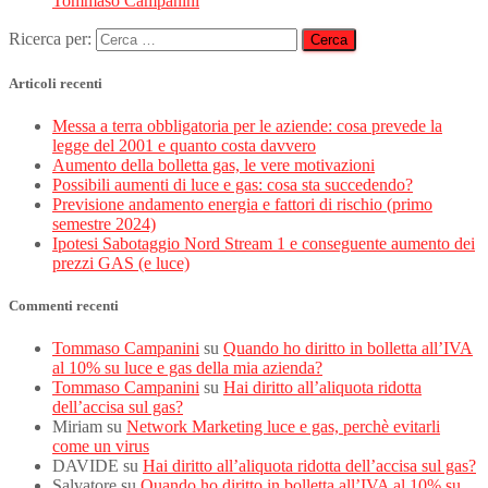
Tommaso Campanini
Ricerca per:
Articoli recenti
Messa a terra obbligatoria per le aziende: cosa prevede la
legge del 2001 e quanto costa davvero
Aumento della bolletta gas, le vere motivazioni
Possibili aumenti di luce e gas: cosa sta succedendo?
Previsione andamento energia e fattori di rischio (primo
semestre 2024)
Ipotesi Sabotaggio Nord Stream 1 e conseguente aumento dei
prezzi GAS (e luce)
Commenti recenti
Tommaso Campanini
su
Quando ho diritto in bolletta all’IVA
al 10% su luce e gas della mia azienda?
Tommaso Campanini
su
Hai diritto all’aliquota ridotta
dell’accisa sul gas?
Miriam
su
Network Marketing luce e gas, perchè evitarli
come un virus
DAVIDE
su
Hai diritto all’aliquota ridotta dell’accisa sul gas?
Salvatore
su
Quando ho diritto in bolletta all’IVA al 10% su