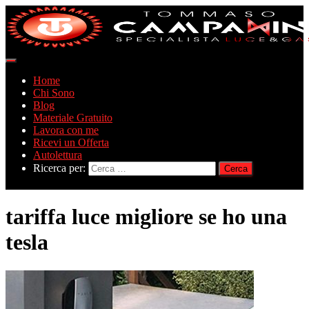
Navigazione
toggle
Home
Chi Sono
Blog
Materiale Gratuito
Lavora con me
Ricevi un Offerta
Autolettura
Ricerca per:
tariffa luce migliore se ho una
tesla