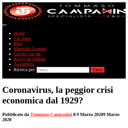
Navigazione
toggle
Home
Chi Sono
Blog
Materiale Gratuito
Lavora con me
Ricevi un Offerta
Autolettura
Ricerca per:
Coronavirus, la peggior crisi
economica dal 1929?
Pubblicato da
Tommaso Campanini
il
9 Marzo 2020
9 Marzo
2020