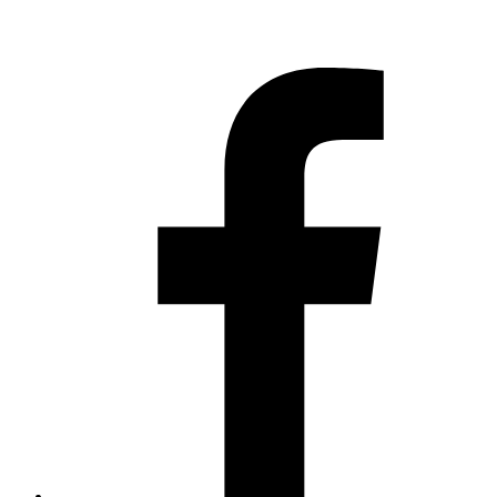
Privacy Policy
Tommaso Campanini – P.IVA 01575080195