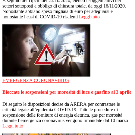
A seguito del Dpcm del 25/10/2020, elenco i soggetti attivi nei
settori sottoposti a obbligo di chiusura totale, da oggi 16/11/2020.
Nonostante abbiano speso migliaia di euro per adeguarsi e
nonostante i casi di COVID-19 risalenti
Leggi tutto
EMERGENZA CORONAVIRUS
Bloccate le sospensioni per morosità di luce e gas fino al 3 aprile
Di seguito le disposizioni decise da ARERA per contrastare le
criticità legate all’epidemia COVID-19. Tutte le procedure di
sospensione delle forniture di energia elettrica, gas per morosità
durante l’emergenza coronavirus vengono rimandate dal 10 marzo
Leggi tutto