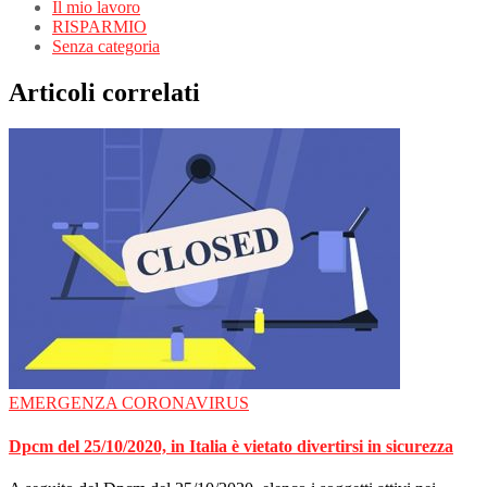
Il mio lavoro
RISPARMIO
Senza categoria
Articoli correlati
EMERGENZA CORONAVIRUS
Dpcm del 25/10/2020, in Italia è vietato divertirsi in sicurezza