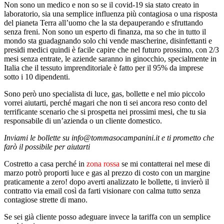
Non sono un medico e non so se il covid-19 sia stato creato in
laboratorio, sia una semplice influenza più contagiosa o una risposta
del pianeta Terra all’uomo che la sta depauperando e sfruttando
senza freni. Non sono un esperto di finanza, ma so che in tutto il
mondo sta guadagnando solo chi vende mascherine, disinfettanti e
presidi medici quindi è facile capire che nel futuro prossimo, con 2/3
mesi senza entrate, le aziende saranno in ginocchio, specialmente in
Italia che il tessuto imprenditoriale è fatto per il 95% da imprese
sotto i 10 dipendenti.
Sono però uno specialista di luce, gas, bollette e nel mio piccolo
vorrei aiutarti, perché magari che non ti sei ancora reso conto del
terrificante scenario che si prospetta nei prossimi mesi, che tu sia
responsabile di un’azienda o un cliente domestico.
Inviami le bollette su info@tommasocampanini.it e ti prometto che
farò il possibile per aiutarti
Costretto a casa perché in
zona rossa
se mi contatterai nel mese di
marzo potrò proporti luce e gas al prezzo di costo con un margine
praticamente a zero! dopo averti analizzato le bollette, ti invierò il
contratto via email così da farti visionare con calma tutto senza
contagiose strette di mano.
Se sei già cliente posso adeguare invece la tariffa con un semplice